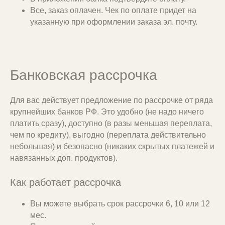
Все, заказ оплачен. Чек по оплате придет на
Заказ по Питеру можно оформить
указанную при оформлении заказа эл. почту.
без предоплаты
В Санкт-Петербурге мы доставляем
мебель самостоятельно, поэтому можно
оплатить заказ по СБП (по ссылке)
Банковская рассрочка
заранее или при получении
Для вас действует предложение по рассрочке от ряда
крупнейших банков РФ. Это удобно (не надо ничего
платить сразу), доступно (в разы меньшая переплата,
чем по кредиту), выгодно (переплата действительно
небольшая) и безопасно (никаких скрытых платежей и
навязанных доп. продуктов).
Оформляем счет и документы
для юридических лиц
Как работает рассрочка
Мы работаем с юридическими лицами
Вы можете выбрать срок рассрочки 6, 10 или 12
и подготовим все необходимые
мес.
документы для вашей бухгалтерии