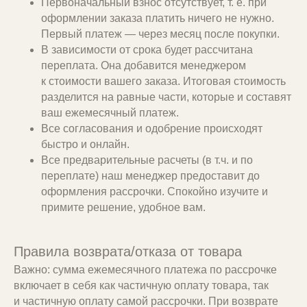
Первоначальный взнос отсутствует, т. е. при
оформлении заказа платить ничего не нужно.
Каждая деталь мебели надежно
Первый платеж — через месяц после покупки.
защищена
В зависимости от срока будет рассчитана
переплата. Она добавится менеджером
Упаковка разработана таким образом,
к стоимости вашего заказа. Итоговая стоимость
что все детали имеют индивидуальную
разделится на равные части, которые и составят
защиту и стяжки, предотвращающие
трение или удары при транспортировке
ваш ежемесячный платеж.
Все согласования и одобрение происходят
быстро и онлайн.
Все предварительные расчеты (в т.ч. и по
переплате) наш менеджер предоставит до
оформления рассрочки. Спокойно изучите и
примите решение, удобное вам.
Упаковываем мебель в удобные
Правила возврата/отказа от товара
коробки
Важно: сумма ежемесячного платежа по рассрочке
Мы упаковываем мебель в несколько
включает в себя как частичную оплату товара, так
коробок, удобных по габаритам и весу
и частичную оплату самой рассрочки. При возврате
для перевозки в обычном багажнике