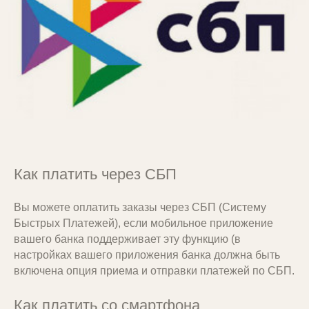
Как платить через СБП
Вы можете оплатить заказы через СБП (Систему
Принимаем карты VISA,
Быстрых Платежей), если мобильное приложение
MasterCard и МИР любого банка
вашего банка поддерживает эту функцию (в
настройках вашего приложения банка должна быть
Оплата производится на защищенных
включена опция приема и отправки платежей по СБП.
страницах платежного сервиса
PayKeeper (в кооперации с банком ВТБ).
Как платить со смартфона