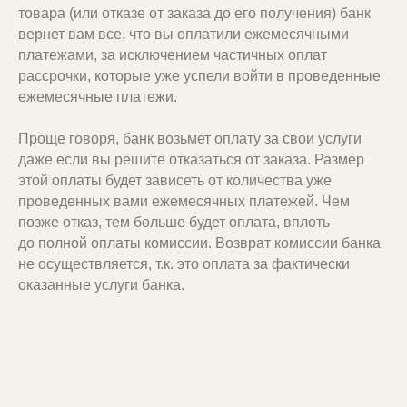
и самостоятельному подъему
товара (или отказе от заказа до его получения) банк
на пассажирском лифте или
вернет вам все, что вы оплатили ежемесячными
по лестнице
платежами, за исключением частичных оплат
рассрочки, которые уже успели войти в проведенные
ежемесячные платежи.
Проще говоря, банк возьмет оплату за свои услуги
даже если вы решите отказаться от заказа. Размер
этой оплаты будет зависеть от количества уже
проведенных вами ежемесячных платежей. Чем
Коробки дополнительно
позже отказ, тем больше будет оплата, вплоть
защищены жесткими уголками
до полной оплаты комиссии. Возврат комиссии банка
не осуществляется, т.к. это оплата за фактически
оказанные услуги банка.
Прочные защитные уголки обеспечивают
надежную защиту коробок, не
увеличивая при этом стоимость
доставки в транспортной компании.