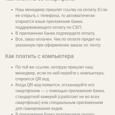
Т.к. это не наш основной способ приема
платежей, то при оплате через
Наш менеджер пришлет ссылку на оплату. Если
эквайринг скидки и акции по заказу могут
ее открыть с телефона, то автоматически
быть отменены или пересмотрены.
откроется ваше приложение банка,
поддерживающего оплату по СБП.
В приложении банка подтвердите оплату.
Все, заказ оплачен. Чек по оплате придет на
указанную при оформлении заказа эл. почту.
Принимаем оплату частями
Как платить с компьютера
Вы можете внести аванс и доплатить
По той же ссылке, которую пришлет наш
остаток уже по готовности заказа.
Также мы можем оформить для вас
менеджер, если по ней перейти с компьютера,
банковскую рассрочку на 6, 10 или 12
откроется QR код.
мес.
Когда QR-код появится, отсканируйте его
смартфоном — с помощью приложения банка,
стандартной камерой (сработает не во всех
смартфонах) или специальным приложением
для сканирования кодов.
В приложении банка подтвердите оплату.